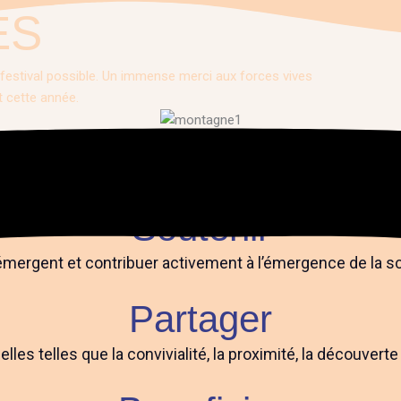
ES
e festival possible. Un immense merci aux forces vives
t cette année.
EST...
Soutenir
émergent et contribuer activement à l’émergence de la sc
Partager
lles telles que la convivialité, la proximité, la découver