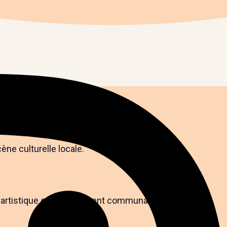
ène culturelle locale.
te artistique et l’engagement communautaire.