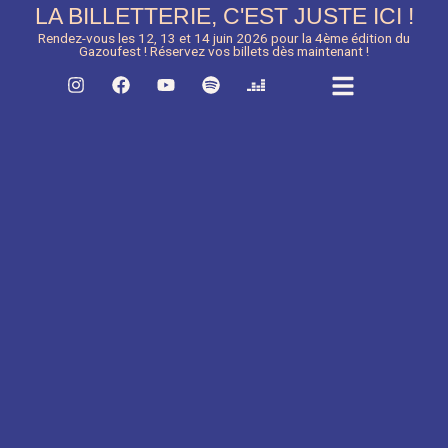
Aller
LA BILLETTERIE, C'EST JUSTE ICI !
au
Rendez-vous les 12, 13 et 14 juin 2026 pour la 4ème édition du
contenu
Gazoufest ! Réservez vos billets dès maintenant !
Menu
I
F
Y
S
D
n
a
o
p
e
s
c
u
o
e
t
e
t
t
z
a
b
u
i
e
g
o
b
f
r
r
o
e
y
a
k
m